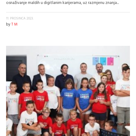
osnaživanje maldih u digitlanim karijerama, uz razmjenu znanja...
11. PROSINCA 2023.
by
T M