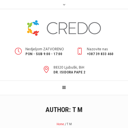
Nedjeljom ZATVORENO
Nazovite nas
PON - SUB 9:00 - 17:00
+387 39 833 460
88320 Ljubuški, BiH
DR. ISIDORA PAPE 2
AUTHOR:
T M
Home
/
T M