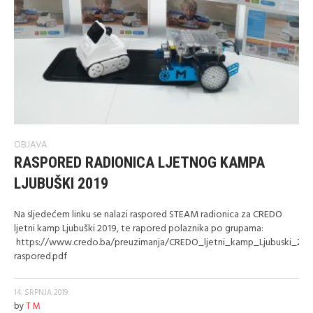
OBJAVA
RASPORED RADIONICA LJETNOG KAMPA
LJUBUŠKI 2019
Na sljedećem linku se nalazi raspored STEAM radionica za CREDO
ljetni kamp Ljubuški 2019, te rapored polaznika po grupama:
https://www.credo.ba/preuzimanja/CREDO_ljetni_kamp_Ljubuski_201
raspored.pdf
14. SRPNJA 2019.
by
T M