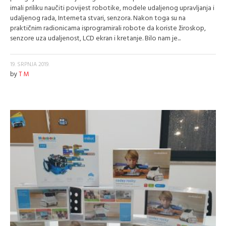
imali priliku naučiti povijest robotike, modele udaljenog upravljanja i
udaljenog rada, Interneta stvari, senzora. Nakon toga su na
praktičnim radionicama isprogramirali robote da koriste žiroskop,
senzore uza udaljenost, LCD ekran i kretanje. Bilo nam je...
19. SRPNJA 2019.
by
T M