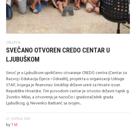
OBJAVA
SVEČANO OTVOREN CREDO CENTAR U
LJUBUŠKOM
Sinoć je u Ljubuškom upriličeno otvaranje CREDO centra (Centar za
Razvoj i Edukaciju Djece i Odraslih), projekta u organizaciji Udruge
STAP, kojega je financirao Središnji državni ured za Hrvate izvan
Republike Hrvatske. Tim povodom centar je otvorio državni tajnik g.
Zvonko Milas, a otvorenju je nazočio i gradonačelnik grada
Ljubuškog, g. Nevenko Barbarić sa svojim...
27. SRPNJA 2019.
by
T M