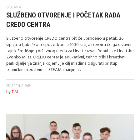
OBJAVA
SLUŽBENO OTVORENJE I POČETAK RADA
CREDO CENTRA
Službeno otvorenje CREDO centra bit će upriličeno u petak, 26.
srpnja, u Ljubuškom s početkom u 16.30 sati, a otvoriti će ga državni
tajnik Središnjeg državnog ureda za Hrvate izvan Republike Hrvatske
Zvonko Milas. CREDO centar je edukativni, tehnološki i kreativni
park dijeljenja znanja kojemu je cilj mladima osigurati pristup
tehničkim sredstvima i STEAM znanjima...
25. SRPNJA 2019.
by
T M