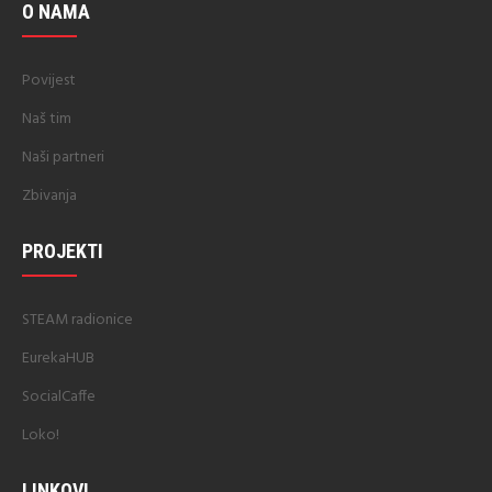
O NAMA
Povijest
Naš tim
Naši partneri
Zbivanja
PROJEKTI
STEAM radionice
EurekaHUB
SocialCaffe
Loko!
LINKOVI