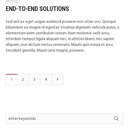
PROJECT
END-TO-END SOLUTIONS
Sed sed ex eget augue euismod posuere non vitae orci. Quisque
bibendum eu magna id egestas. Vivamus dignissim vehicula purus, a
elementum enim vestibulum rutrum. Nam molestie velit eros,
interdum tempor ligula aliquam nec. In ultrices libero nec sapien
aliquam, non dictum metus venenatis. Mauris quis massa ut arcu
tincidunt gravida. Mauris urna magna, posuere...
1
2
3
4