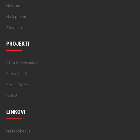
Naš tim
Naši partneri
Zbivanja
PROJEKTI
STEAM radionice
EurekaHUB
SocialCaffe
Loko!
LINKOVI
Naša lokacija