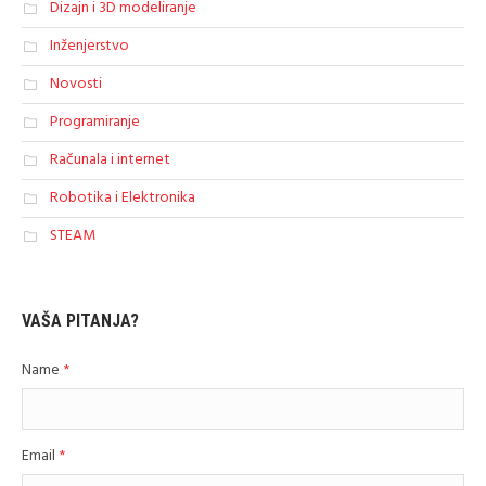
Dizajn i 3D modeliranje
Inženjerstvo
Novosti
Programiranje
Računala i internet
Robotika i Elektronika
STEAM
VAŠA PITANJA?
Name
*
Email
*