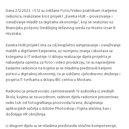
Dana 2.12.2023. i 5.12 su održane Foto/Video praktikum i karijerna
radionica, realizirane kroz projekt „Eureka HUB – povezivanje i
osnaživanje mladih za digitalnu ekonomiju“, koji se realizirao uz
financijsku potporu Središnjeg državnog ureda za Hrvate izvan R.
Hrvatske.
Eureka HUB projekt ima za cilj besplatno usmjeravanje i osnaživanje
maldih u digitlanim karijerama, uz razmjenu znanja i iskustava sa
kolegama iz IT industrije. U sklopu realizacije dijela projekta je
nabavljena oprema za foto i video produkciju, te su napravljene
karijerne radionice na kojima su se mladima predstavili karijerni
putevi u digitalnoj ekonomiji, te je održano cjelodnevno druženje i
posjeta IT tvrtkama u sklopu IBC centra u Mostaru.
Radionici je prisustvovalo zainteresiranih 13 sudionika iz srednjih
škola, kojima se na uvodnom, radnom dijelu radionice prezentirao
radni tok od fotografiranja proizvoda/scena, dizajniranja
aplikacijskih sučelja u Adobe Photoshop i Figma alatima, kao i
doživljaja VR okruženja.
U drugom dijelu su se mladima predstavile stručne kompetencije,