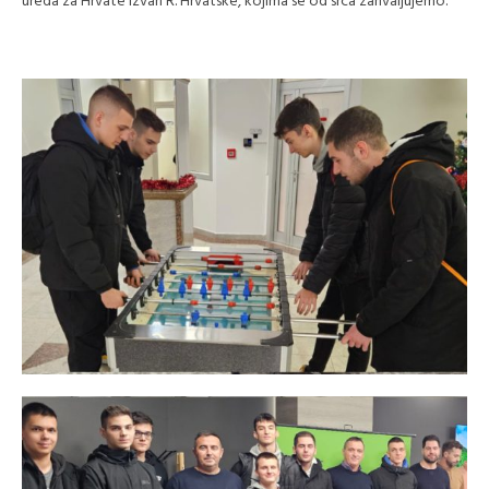
ureda za Hrvate izvan R. Hrvatske, kojima se od srca zahvaljujemo.