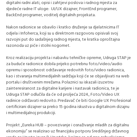
digitalni radni alati, opisi i zahtjevi poslova i radnog mjesta za
sljedeće radne IT uloge: UI/UX dizajner, FrontEnd programer,
BackEnd programer, voditelj digitalnih projekata.
Nakon radionice se obavilo i kratko druženje sa djelatnicima IT
odjela i Infoherca, koji su u direktnom razgovoru opisivali svoj
razvojni put do sadašnjeg radnog mjesta, te kratka oproštajna
razonoda uz piće i stolni nogomet.
Kroz realizaciju projekta i nabavku tehničke opreme, Udruga STAP je
za buduće radionice dobila prijeko potrebnu foto/video/audio
opremu i sposobnost održavanje redovitih foto/video radionica,
kao i stvaranja multimedijalnih sadržaja koji će se objavljivati na web
portalu i društvenim mrežama. Polaznici su iskazali izuzetnu
zainteresiranost za digitalne karijere i nastavak radionica, te je
Udruga STAP odlučila da će od proljeća 2024., Foto/Video UX
radinice održavati redovito. Predavač će biti Google UX Profesional
certificirani dizajner sa preko 15 godina iskustva u digitalnom dizajnu
i multimedijalnoj produkciji.
Projekt „Eureka HUB – povezivanje i osnaživanje mladih za digitalnu
ekonomiju“ se realizirao uz financijsku potporu Središnjeg državnog