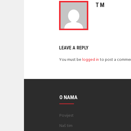
T M
LEAVE A REPLY
You must be
logged in
to post a commen
O NAMA
Povijest
Naš tim