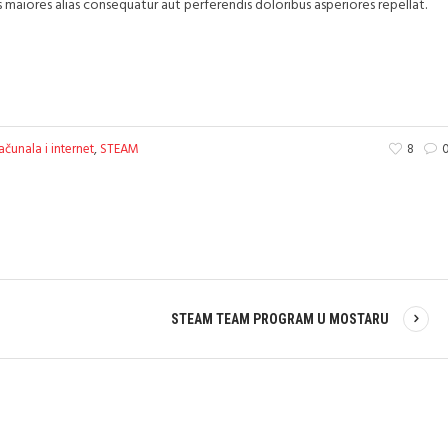
s maiores alias consequatur aut perferendis doloribus asperiores repellat.
ačunala i internet
,
STEAM
8
STEAM TEAM PROGRAM U MOSTARU