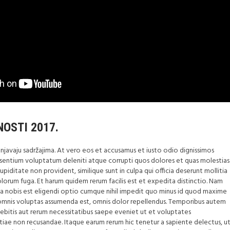
OSTI 2017.
njavaju sadržajima. At vero eos et accusamus et iusto odio dignissimos
aesentium voluptatum deleniti atque corrupti quos dolores et quas molestias
piditate non provident, similique sunt in culpa qui officia deserunt mollitia
olorum fuga. Et harum quidem rerum facilis est et expedita distinctio. Nam
a nobis est eligendi optio cumque nihil impedit quo minus id quod maxime
omnis voluptas assumenda est, omnis dolor repellendus. Temporibus autem
debitis aut rerum necessitatibus saepe eveniet ut et voluptates
tiae non recusandae. Itaque earum rerum hic tenetur a sapiente delectus, u