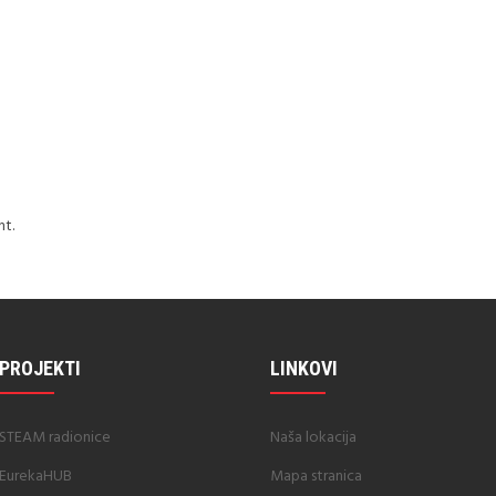
t.
PROJEKTI
LINKOVI
STEAM radionice
Naša lokacija
EurekaHUB
Mapa stranica