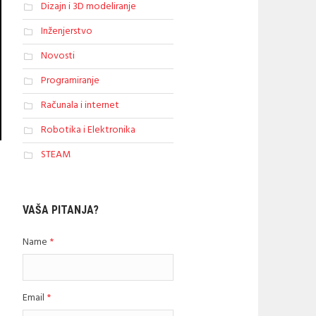
Dizajn i 3D modeliranje
Inženjerstvo
Novosti
Programiranje
Računala i internet
Robotika i Elektronika
STEAM
VAŠA PITANJA?
Name
*
Email
*
t