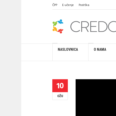
ČPP
E-učenje
Podrška
NASLOVNICA
O NAMA
10
OŽU