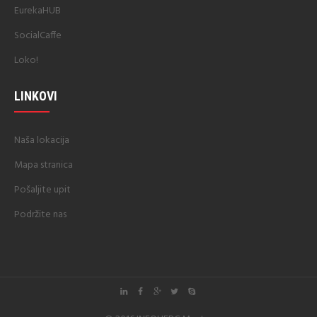
EurekaHUB
SocialCaffe
Loko!
LINKOVI
Naša lokacija
Mapa stranica
Pošaljite upit
Podržite nas