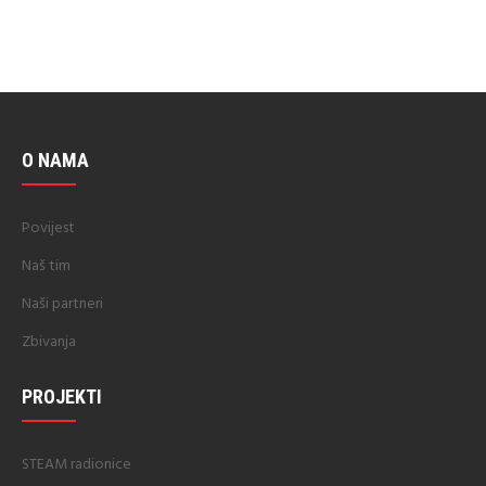
O NAMA
Povijest
Naš tim
Naši partneri
Zbivanja
PROJEKTI
STEAM radionice