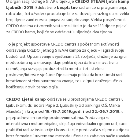
U organizaciji Udruge STAP u tijeku je
CREDO STEAM ljetni kamp
Ljubuški 2019.
Edukativne
besplatne
radionice iz programiranja,
robotike, foto/video produkcije bile su dovoljan razlog da se veliki
broj djece zainteresira i prijavi za sudjelovanje. Velika posjećenost
CREDO danima otvorenih vrata rezultiralo je da se 133 djece prijavi
za CREDO kamp, koji će se održavati u sljedeća dva tjedna.
To je projekt uspostave CREDO centra s početnom aktivnosti
održavanja CREDO ljetnog STEAM kampa za djecu – Izgradi svoju
budućnost. Upoznavanje s vještinama 21. stoljeća, druženje uz igru i
međusobno upoznavanje daje priliku djeci da kroz inovativna
razmišljanja razvijaju poduzetnički mentalitet i steknu
poslovne/liderske vještine. Djeca imaju priliku da kroz timski rad i
kreativnost steknu suvremena znanja, te uz igru i druženje uče o
korištenju novih tehnologija.
CREDO Ljetni kamp
održava se u prostorijama CREDO centra u
Ljubuškom, dr. Isidora Pape 2, Ljubuški (kod parkinga O.Š. Marka
Marulića )
i traje od 15.-19.7.2019.god. i od 22.-26.7.2019.
u
prijepodnevnim i poslijepodnevnim satima. Predavanja su
interaktivna i multimedijalna, uključuju individualni i grupni rad, kao i
praktični rad uz instrukcije i konsultacije predavača s ciljem da djeca
kroz formalne i suvremene metode učenja na zabavan način usvajaju