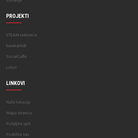
Zbivanja
PROJEKTI
STEAM radionice
EurekaHUB
SocialCaffe
Loko!
LINKOVI
Naša lokacija
Mapa stranica
Pošaljite upit
Podržite nas